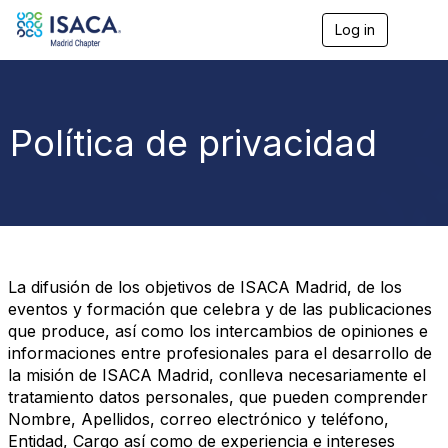
Log in
T
o
g
g
l
e
Política de privacidad
n
a
v
i
g
a
t
i
o
La difusión de los objetivos de ISACA Madrid, de los
n
eventos y formación que celebra y de las publicaciones
que produce, así como los intercambios de opiniones e
informaciones entre profesionales para el desarrollo de
la misión de ISACA Madrid, conlleva necesariamente el
tratamiento datos personales, que pueden comprender
Nombre, Apellidos, correo electrónico y teléfono,
Entidad, Cargo así como de experiencia e intereses