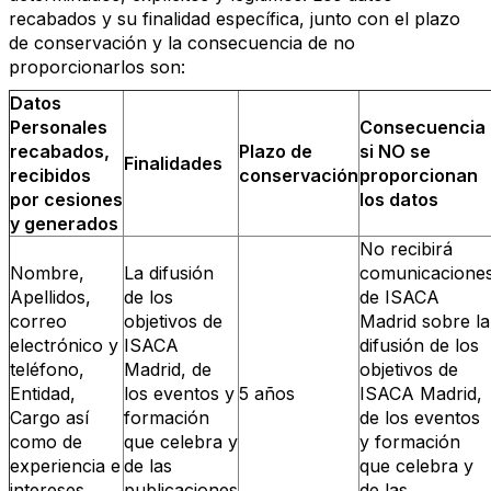
recabados y su finalidad específica, junto con el plazo
de conservación y la consecuencia de no
proporcionarlos son:
Datos
Personales
Consecuencia
recabados,
Plazo de
si NO se
Finalidades
recibidos
conservación
proporcionan
por cesiones
los datos
y generados
No recibirá
Nombre,
La difusión
comunicacione
Apellidos,
de los
de ISACA
correo
objetivos de
Madrid sobre la
electrónico y
ISACA
difusión de los
teléfono,
Madrid, de
objetivos de
Entidad,
los eventos y
5 años
ISACA Madrid,
Cargo así
formación
de los eventos
como de
que celebra y
y formación
experiencia e
de las
que celebra y
intereses
publicaciones
de las