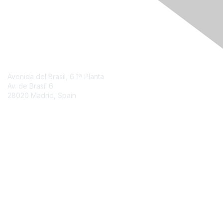
Contact Us
Avenida del Brasil, 6 1ª Planta
Av. de Brasil
6
28020 Madrid, Spain
Contact Chapter
Membership
Join
Benefits
Credentials
Contact ISACA Global Support