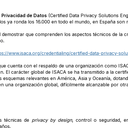
e Privacidad de Datos
(Certified Data Privacy Solutions En
ados ya ronda los 16.000 en todo el mundo, en España son 
d demostrar que comprenden los aspectos técnicos de la c
go.
ps://www.isaca.org/credentialing/certified-data-privacy-sol
n que cuenta con el respaldo de una organización como ISAC
ión. El carácter global de ISACA se ha transmitido a la cer
squemas relevantes en América, Asia y Oceanía, dotando al
 una organización global, difícilmente alcanzable por otras
s técnicas de
privacy by design
, control o seguridad, en
años.