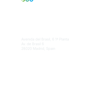
Contact Us
Avenida del Brasil, 6 1ª Planta
Av. de Brasil
6
28020 Madrid, Spain
Contact Chapter
Membership
Join
Benefits
Credentials
Contact ISACA Global Support
Privacy & Terms