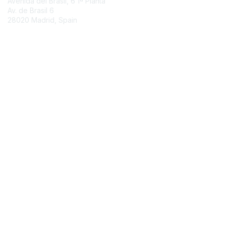
Avenida del Brasil, 6 1ª Planta
Av. de Brasil
6
28020 Madrid, Spain
Contact Chapter
Membership
Join
Benefits
Credentials
Contact ISACA Global Support
Privacy & Terms
About ISACA
Community Code of Conduct
ISACA Policies
ISACA Terms of Use
ISACA Global Privacy Notice