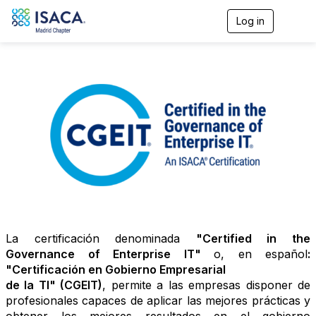
Log in
T
o
g
g
l
e
n
a
v
i
g
a
t
i
o
n
La certificación denominada
"Certified in the
Governance of Enterprise IT"
o, en español
:
"Certificación en Gobierno Empresarial
de la TI" (CGEIT)
, permite a las empresas disponer de
profesionales capaces de aplicar las mejores prácticas y